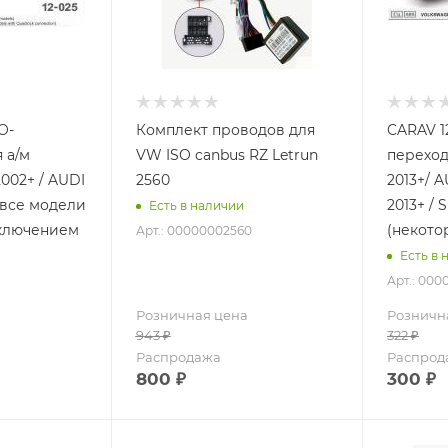
O-
Комплект проводов для
CARAV 1
 а/м
VW ISO canbus RZ Letrun
переход
02+ / AUDI
2560
2013+/ 
 все модели
2013+ / 
Есть в наличии
дключением
(некото
Арт.: 00000002560
Есть в 
Арт.: 00
Розничная цена
Розничн
943
₽
322
₽
Распродажа
Распрод
800
₽
300
₽