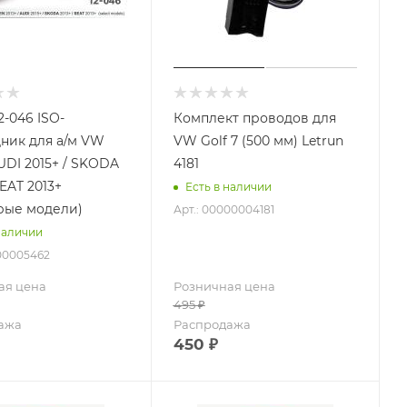
2-046 ISO-
Комплект проводов для
ник для а/м VW
VW Golf 7 (500 мм) Letrun
AUDI 2015+ / SKODA
4181
SEAT 2013+
Есть в наличии
рые модели)
Арт.: 00000004181
наличии
000005462
ая цена
Розничная цена
495
₽
ажа
Распродажа
450
₽