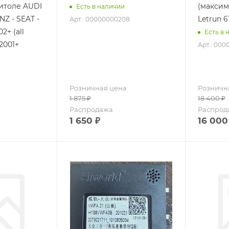
итоле AUDI
(максим
Есть в наличии
Z - SEAT -
Letrun 6
Арт.: 00000000208
2+ (all
Есть в 
2001+
Арт.: 000
Розничная цена
Розничн
1 875
₽
18 400
₽
Распродажа
Распрод
1 650
₽
16 000