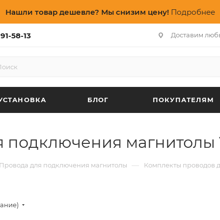
Нашли товар дешевле? Мы снизим цену!
Подробнее
91-58-13
Доставим люб
УСТАНОВКА
БЛОГ
ПОКУПАТЕЛЯМ
я подключения магнитолы 
—
Провода для подключения магнитолы
Комплекты проводов 
вание)