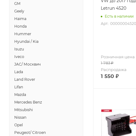
VW до 2017 года
GM
Letrun 4520
Geely
Есть в наличии
Haima
Арт.: 0000000452
Honda
Hummer
Hyundai / Kia
Isuzu
Iveco
Розничная цена
1 783
₽
JAC/ Москвич
Распродажа
Lada
1 550
₽
Land Rover
Lifan
Mazda
Mercedes Benz
Mitsubishi
Nissan
Opel
Peugeot/ Citroen