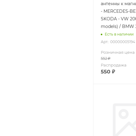
антенны к магн
- MERCEDES-BEN
SKODA - VW 200
models) / BMW 
Есть в наличии
Арт.: 00000005194
Розничная цена
552
₽
Распродажа
550
₽