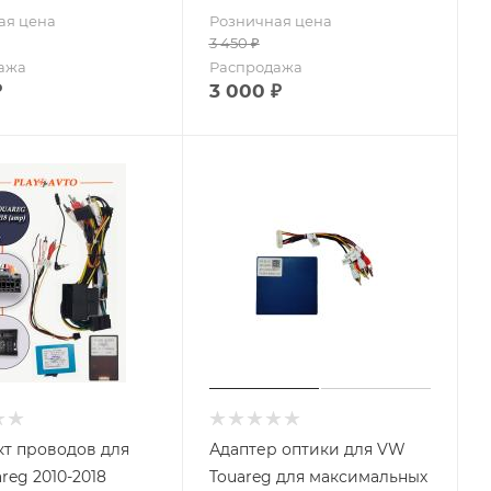
ая цена
Розничная цена
3 450
₽
ажа
Распродажа
₽
3 000
₽
т проводов для
Адаптер оптики для VW
reg 2010-2018
Touareg для максимальных