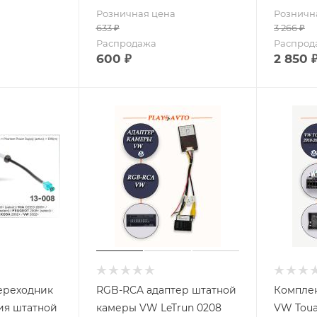
Розничная цена
Розничн
633
₽
3 266
₽
Распродажа
Распрод
600
₽
2 850
переходник
RGB-RCA адаптер штатной
Комплек
ия штатной
камеры VW LeTrun 0208
VW Toua