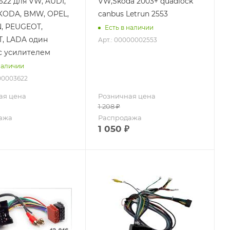
622 для VW, AUDI,
VW,Skoda 2003+ quadlock
KODA, BMW, OPEL,
canbus Letrun 2553
, PEUGEOT,
Есть в наличии
, LADA один
Арт.: 00000002553
с усилителем
наличии
00003622
ая цена
Розничная цена
1 208
₽
ажа
Распродажа
1 050
₽