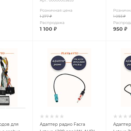
Арт.: 00000003833
Розничная цена
Розничн
1 277
₽
1 093
₽
Распродажа
Распрод
1 100
₽
950
₽
одов для
Адаптер радио Facra
Адаптер