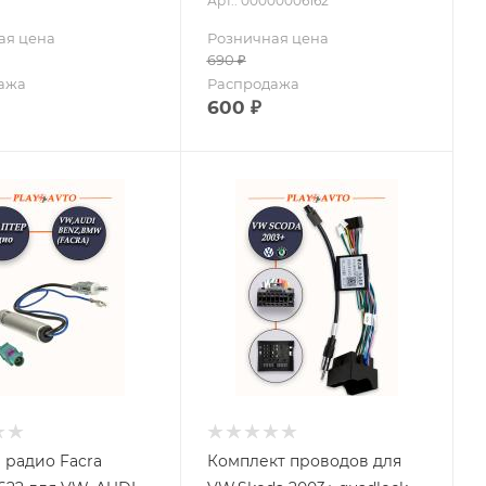
Арт.: 00000006162
ая цена
Розничная цена
690
₽
ажа
Распродажа
600
₽
 радио Facra
Комплект проводов для