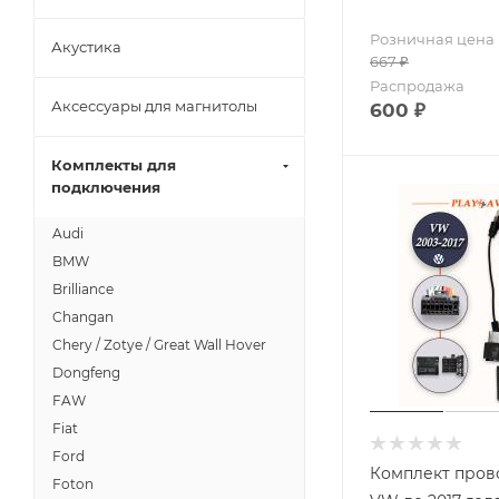
Розничная цена
Акустика
667
₽
Распродажа
Аксессуары для магнитолы
600
₽
Комплекты для
подключения
Audi
BMW
Brilliance
Changan
Chery / Zotye / Great Wall Hover
Dongfeng
FAW
Fiat
Ford
Комплект пров
Foton