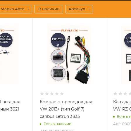
Марка Авто
В наличии
Артикул
Facra для
Комплект проводов для
Кан ада
ный 3621
VW 2013+ (тип Golf 7)
VW-RZ-0
canbus Letrun 3833
Есть в 
Арт.: 00
Есть в наличии