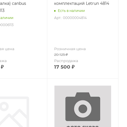
алка) canbus
комплектаций Letrun 4814
113
Есть в наличии
Арт.: 00000004814
наличии
00006113
ая цена
Розничная цена
20 125
₽
ажа
Распродажа
₽
17 500
₽