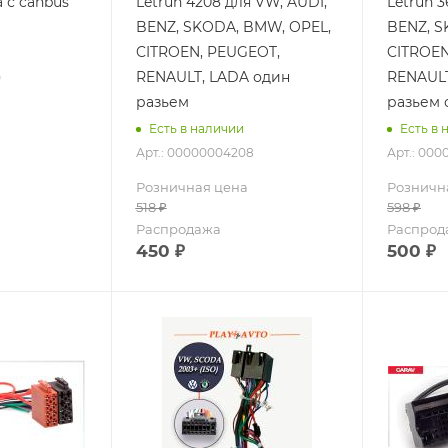
 с canbus
Letrun 4208 для VW, AUDI,
Letrun 3
BENZ, SKODA, BMW, OPEL,
BENZ, S
CITROEN, PEUGEOT,
CITROEN
RENAULT, LADA один
RENAULT
0
разьем
разьем 
Есть в наличии
Есть в 
Арт.: 00000004208
Арт.: 000
Розничная цена
Розничн
518
₽
598
₽
Распродажа
Распрод
450
₽
500
₽