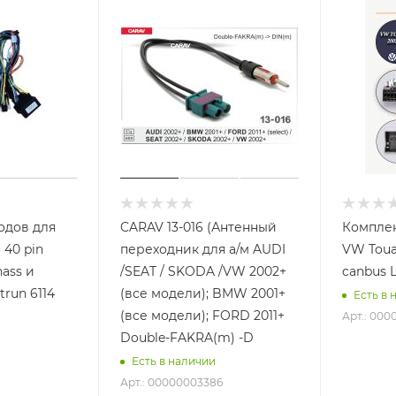
одов для
CARAV 13-016 (Антенный
Комплек
n
переходник для а/м AUDI
VW Toua
ass и
/SEAT / SKODA /VW 2002+
canbus 
trun 6114
(все модели); BMW 2001+
Есть в 
(все модели); FORD 2011+
Арт.: 00
Double-FAKRA(m) -D
Есть в наличии
Арт.: 00000003386